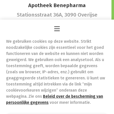
Apotheek Benepharma
Stationsstraat 36A,
3090 Overijse
We gebruiken cookies op deze website. Strikt
apothekers@benepharma.be
- Ondernemingsnummer
noodzakelijke cookies zijn essentieel voor het goed
(BTW nr.) (BE)0685992809
functioneren van de website en kunnen niet worden
Beroepstitel:
Apotheker werkzaam in België
geweigerd. We gebruiken ook een analysetool. Als u
toestemming geeft, worden bepaalde gegevens
Beroepsvereniging:
Algemene Pharmaceutische
Bond
autorisatienummer FAGG 236201
(zoals uw browser, IP-adres, enz.) gebruikt om
Valt onder toezicht van de Orde der Apothekers,
geaggregeerde statistieken te genereren. U kunt uw
02/537.42.67, Henri Jasparlaan 94 1060 Brussel
toestemming altijd intrekken via de link “mijn
Deontologie:
Code van de farmaceutische plichtenleer
cookievoorkeuren wijzigen” onderaan deze
Tarieven terugbetaalde zorg
webpagina. Zie ons
Beleid over de bescherming van
persoonlijke gegevens
voor meer informatie.
Apotheek.be
Orde Der Apothekers
FAGG