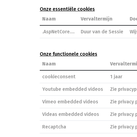
Onze essentiële cookies
Naam
Vervaltermijn
Do
.AspNetCore….
Duur van de Sessie
Wij
Onze functionele cookies
Naam
Vervaltermi
cookieconsent
1 jaar
Youtube embedded videos
Zie privacy
Vimeo embedded videos
Zie privacy
Videas embedded videos
Zie privacy 
Recaptcha
Zie privacy