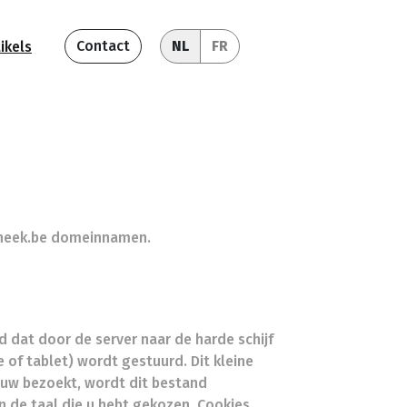
Contact
NL
FR
ikels
otheek.be domeinnamen.
 dat door de server naar de harde schijf
of tablet) wordt gestuurd. Dit kleine
euw bezoekt, wordt dit bestand
n de taal die u hebt gekozen. Cookies