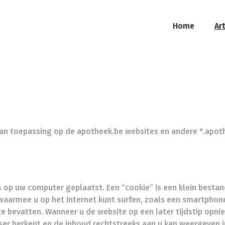
Home
Art
s van toepassing op de apotheek.be websites en andere *.ap
op uw computer geplaatst. Een “cookie” is een klein bestand
aarmee u op het internet kunt surfen, zoals een smartphone 
e bevatten. Wanneer u de website op een later tijdstip opni
ser herkent en de inhoud rechtstreeks aan u kan weergeven i