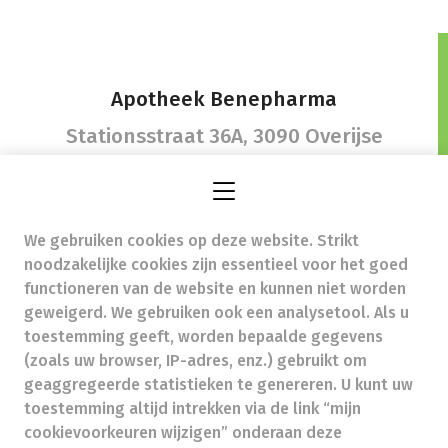
Apotheek Benepharma
Stationsstraat 36A,
3090 Overijse
We gebruiken cookies op deze website. Strikt
apothekers@benepharma.be
- Ondernemingsnummer
noodzakelijke cookies zijn essentieel voor het goed
(BTW nr.) (BE)0685992809
functioneren van de website en kunnen niet worden
Beroepstitel:
Apotheker werkzaam in België
geweigerd. We gebruiken ook een analysetool. Als u
toestemming geeft, worden bepaalde gegevens
Beroepsvereniging:
Algemene Pharmaceutische
Bond
autorisatienummer FAGG 236201
(zoals uw browser, IP-adres, enz.) gebruikt om
Valt onder toezicht van de Orde der Apothekers,
geaggregeerde statistieken te genereren. U kunt uw
02/537.42.67, Henri Jasparlaan 94 1060 Brussel
toestemming altijd intrekken via de link “mijn
Deontologie:
Code van de farmaceutische plichtenleer
cookievoorkeuren wijzigen” onderaan deze
Tarieven terugbetaalde zorg