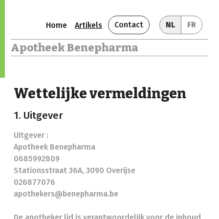
Contact
NL
FR
Home
Artikels
Apotheek Benepharma
Wettelijke vermeldingen
1. Uitgever
Uitgever :
Apotheek Benepharma
0685992809
Stationsstraat 36A, 3090 Overijse
026877076
apothekers@benepharma.be
De apotheker lid is verantwoordelijk voor de inhoud